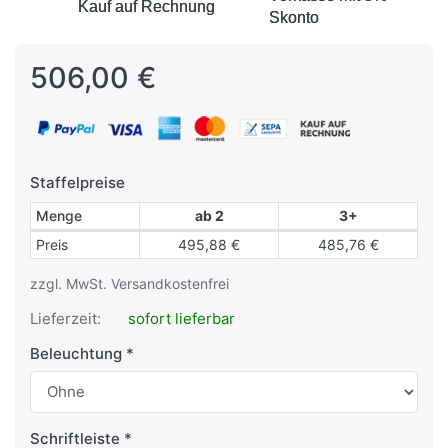
Kauf auf Rechnung
Kauf auf Rechnung
Skonto
Skonto
506,00 €
Staffelpreise
Menge
ab 2
3+
Staffelpreise
Preis
495,88 €
485,76 €
zzgl. MwSt. Versandkostenfrei
Lieferzeit:
sofort lieferbar
Beleuchtung
Schriftleiste