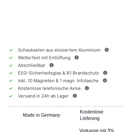
✓
Schaukasten aus eloxiertem Aluminium
i
✓
Wetterfest mit Entlüftung
i
✓
Abschließbar
i
✓
ESG-Sicherheitsglas & B1 Brandschutz
i
✓
Inkl. 10 Magneten & 1 magn. Infotasche
i
✓
Kostenlose telefonische Avise
i
✓
Versand in 24h ab Lager
i
Kostenlose
Kostenlose
Made in Germany
Made in Germany
Lieferung
Lieferung
Vorkasse mit 3%
Vorkasse mit 3%