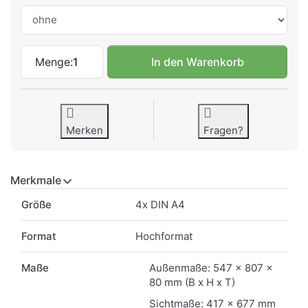
Außen-Schaukasten Curve 4x DIN A4 zu 50
Menge:
1
In den Warenkorb
Merken
Fragen?
Merkmale
Merkmale
Größe
4x DIN A4
Format
Hochformat
Maße
Außenmaße: 547 x 807 x
80 mm (B x H x T)
Sichtmaße: 417 x 677 mm