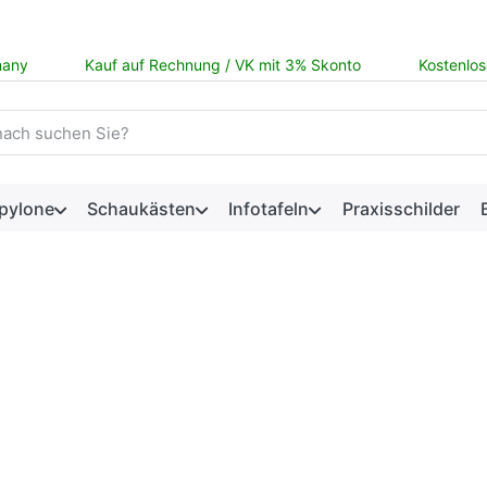
many
Kauf auf Rechnung / VK mit 3% Skonto
Kostenlos
 einen Suchbegriff ein. Während Sie tippen, erscheinen automat
pylone
Schaukästen
Infotafeln
Praxisschilder
ogramm
Rabatte