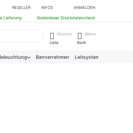
RESELLER
INFOS
ANMELDEN
e Lieferung
Kostenloser Druckdatencheck
isch erste Ergebnisse. Drücken Sie die Eingabetaste, um alle 
Wunsch
Waren
Liste
Korb
Beleuchtung
Bannerrahmen
Leitsysteme
Preis-Vergleich