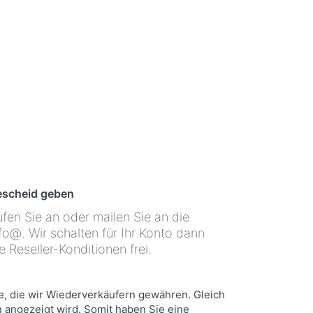
Nach Login sehen Sie sowohl Ihren
Reseller- als auch den Endkunden-
Preis zum Vergleich
Neutrale Lieferung
Wir liefern in Ihrem Namen neutral
oder mit Ihrem Lieferschein
escheid geben
fen Sie an oder mailen Sie an die
fo@. Wir schalten für Ihr Konto dann
e Reseller-Konditionen frei.
te, die wir Wiederverkäufern gewähren. Gleich
angezeigt wird. Somit haben Sie eine