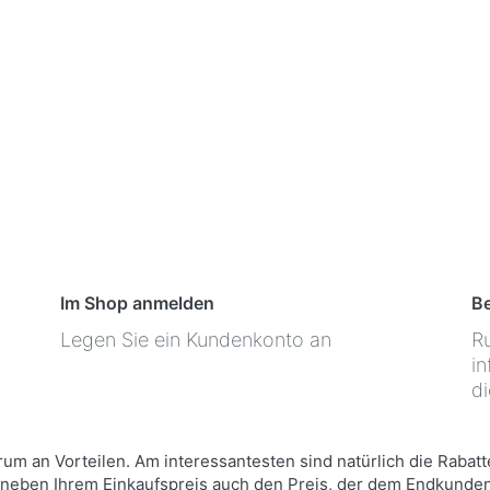
r:
Wer würde ohne wollen? Als Partner
erhalten Sie Rabatte auf unsere
Endkunden-Preise.
Bonuspunkte
Pro Auftrag erhalten Sie 2% als Bonus.
Diesen können Sie ab der nächsten
Bestellung einlösen.
Im Shop anmelden
B
Legen Sie ein Kundenkonto an
Ru
in
di
um an Vorteilen. Am interessantesten sind natürlich die Rabat
eben Ihrem Einkaufspreis auch den Preis, der dem Endkunden 