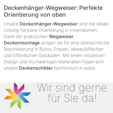
Deckenhänger-Wegweiser: Perfekte
Orientierung von oben
Unsere
Deckenhänger-Wegweiser
sind die ideale
Lösung für klare Orientierung in Innenräumen.
Dank der praktischen
Wegweiser
Deckenmontage
sorgen sie für eine übersichtliche
Beschilderung in Büros, Praxen, Verkaufsflächen
und öffentlichen Gebäuden. Mit einem modernen
Design und hochwertigen Materialien fügen sich
unsere
Deckenschilder
harmonisch in jedes
Umfeld ein. Alle Modelle erfüllen den
B1
Brandschutz
-Standard, wodurch sie auch in
Wir sind gerne
sicherheitsrelevanten Bereichen eingesetzt werden
können. Der große Vorteil: alle Standardgrößen
für Sie da!
sind ab Lager und in 24h zum Versand bereit.
Effektive Beschilderung mit