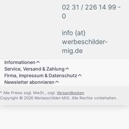
Deckenwegweisern
02 31 / 226 14 99 -
0
Unsere
Deckenwegweiser
bieten Ihnen maximale
Flexibilität. Sie können individuell bedruckt und
info {at}
problemlos an die Decke montiert werden. Diese
Lösung ist ideal, um wichtige Informationen,
werbeschilder-
Leitsysteme oder Fluchtwege sichtbar zu
mig.de
platzieren. Mit unserer
Deckenhänger
Beschilderung
behalten Ihre Besucher stets den
Informationen
Überblick – von jedem Punkt im Raum aus.
Service, Versand & Zahlung
Firma, Impressum & Datenschutz
Ergänzen Sie Ihre Beschilderung mit passenden
Newsletter abonnieren
Büro-Türschildern
oder
Fahnenschildern
, um ein
einheitliches Leitsystem zu schaffen.
* Alle Preise zzgl. MwSt., zzgl.
Versandkosten
Copyright © 2026 Werbeschilder-MIG. Alle Rechte vorbehalten.
Optimierte Leitsysteme für jedes
Gebäude
In stark frequentierten Bereichen ist eine klare