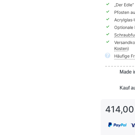
✓
„Der Edle“
✓
Pfosten a
✓
Acrylglas-
✓
Optionale
✓
Schraubf
✓
Versandkos
Kosten
)
?
Häufige F
Made i
Made i
Kauf a
Kauf a
414,00