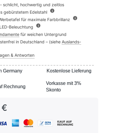
 - schlicht, hochwertig und zeitlos
i
us gebürstetem Edelstahl
i
Werbetafel für maximale Farbbrillanz
i
 LED-Beleuchtung
undamente
für weichen Untergrund
tenfrei in Deutschland – (siehe
Auslands-
ragen & Antworten
n Germany
n Germany
Kostenlose Lieferung
Kostenlose Lieferung
Vorkasse mit 3%
Vorkasse mit 3%
uf Rechnung
uf Rechnung
Skonto
Skonto
 €