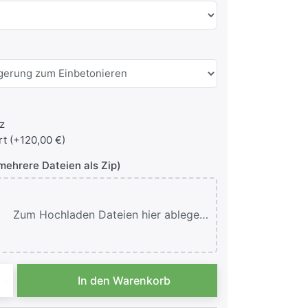
z
t (+120,00 €)
mehrere Dateien als Zip)
Zum Hochladen Dateien hier ablegen oder klicken.
Firmenschild Neapel mit Acryl-Werbetafel zu 414,00 €, Men
In den Warenkorb