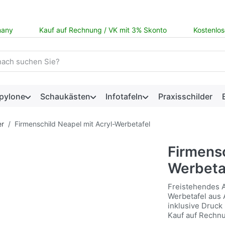
many
Kauf auf Rechnung / VK mit 3% Skonto
Kostenlos
 einen Suchbegriff ein. Während Sie tippen, erscheinen automat
pylone
Schaukästen
Infotafeln
Praxisschilder
er
Firmenschild Neapel mit Acryl-Werbetafel
Firmensc
Werbeta
Freistehendes A
Werbetafel aus A
inklusive Druck
Kauf auf Rechn