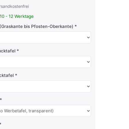
rsandkostenfrei
10 - 12 Werktage
(Graskante bis Pfosten-Oberkante)
ucktafel
cktafel