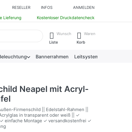
RESELLER
INFOS
ANMELDEN
e Lieferung
Kostenloser Druckdatencheck
isch erste Ergebnisse. Drücken Sie die Eingabetaste, um alle 
Wunsch
Waren
Liste
Korb
Beleuchtung
Bannerrahmen
Leitsysteme
hild Neapel mit Acryl-
fel
ußen-Firmenschild || Edelstahl-Rahmen ||
crylglas in transparent oder weiß || ✓
 ✓ einfache Montage ✓ versandkostenfrei ✓
ung