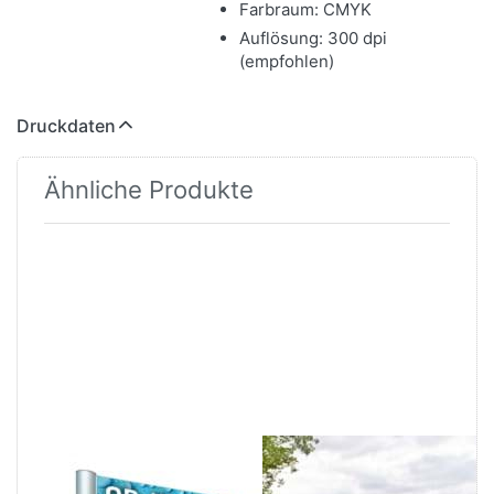
Farbraum: CMYK
Auflösung: 300 dpi
(empfohlen)
Druckdaten
Ähnliche Produkte
Drücken Sie
Drücken Sie
ENTER für
ENTER für
mehr
mehr
Optionen zu
Optionen zu
Firmenschild
Firmenschild
Rom R-L
Rom R-L
Color
Firmenschild
Firmenschild
Rom R-L
Rom R-L Color