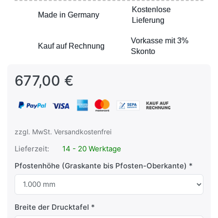
Kostenlose
Kostenlose
Made in Germany
Made in Germany
Lieferung
Lieferung
Vorkasse mit 3%
Vorkasse mit 3%
Kauf auf Rechnung
Kauf auf Rechnung
Skonto
Skonto
677,00 €
zzgl. MwSt. Versandkostenfrei
Lieferzeit:
14 - 20 Werktage
Pfostenhöhe (Graskante bis Pfosten-Oberkante)
Breite der Drucktafel