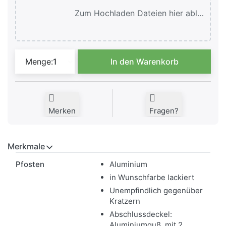
Zum Hochladen Dateien hier ablegen oder klicken.
Firmenschild Rom V-XL Color zu 677,00 €
Menge:
1
In den Warenkorb
Merken
Fragen?
Merkmale
Merkmale
Pfosten
Aluminium
in Wunschfarbe lackiert
Unempfindlich gegenüber
Kratzern
Abschlussdeckel:
Aluminiumguß, mit 2