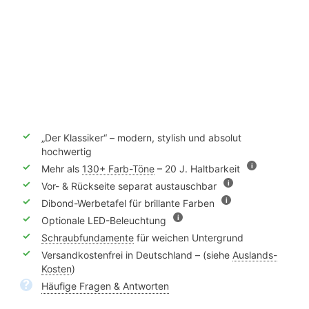
✓
„Der Klassiker“ – modern, stylish und absolut
hochwertig
✓
i
Mehr als
130+ Farb-Töne
– 20 J. Haltbarkeit
✓
i
Vor- & Rückseite separat austauschbar
✓
i
Dibond-Werbetafel für brillante Farben
✓
i
Optionale LED-Beleuchtung
✓
Schraubfundamente
für weichen Untergrund
✓
Versandkostenfrei in Deutschland – (siehe
Auslands-
Kosten
)
?
Häufige Fragen & Antworten