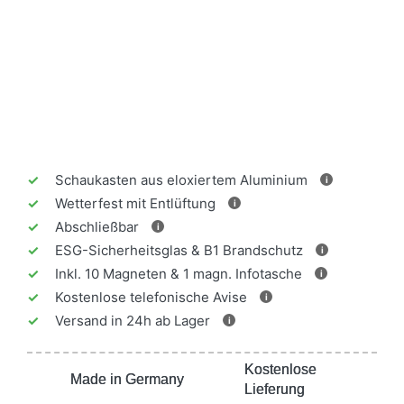
✓
Schaukasten aus eloxiertem Aluminium
i
✓
Wetterfest mit Entlüftung
i
✓
Abschließbar
i
✓
ESG-Sicherheitsglas & B1 Brandschutz
i
✓
Inkl. 10 Magneten & 1 magn. Infotasche
i
✓
Kostenlose telefonische Avise
i
✓
Versand in 24h ab Lager
i
Kostenlose
Kostenlose
Made in Germany
Made in Germany
Lieferung
Lieferung