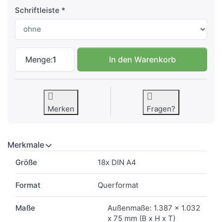
Schriftleiste
Außen-Schaukasten Edge 18x DIN A4 zu 81
Menge:
1
In den Warenkorb
Merken
Fragen?
Merkmale
Merkmale
Größe
18x DIN A4
Format
Querformat
Maße
Außenmaße: 1.387 x 1.032
x 75 mm (B x H x T)