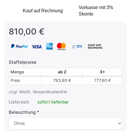
Vorkasse mit 3%
Vorkasse mit 3%
Kauf auf Rechnung
Kauf auf Rechnung
Skonto
Skonto
810,00 €
Staffelpreise
Menge
ab 2
3+
Staffelpreise
Preis
793,80 €
777,60 €
zzgl. MwSt. Versandkostenfrei
Lieferzeit:
sofort lieferbar
Beleuchtung