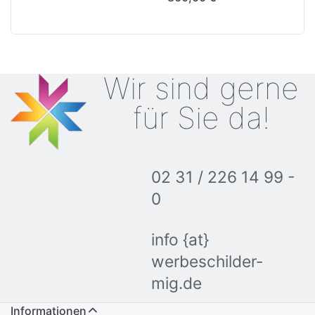
arrettierbar || abschließbar
|| 18x DIN A4 || Querformat
Wir sind gerne
für Sie da!
02 31 / 226 14 99 -
0
info {at}
werbeschilder-
mig.de
Informationen