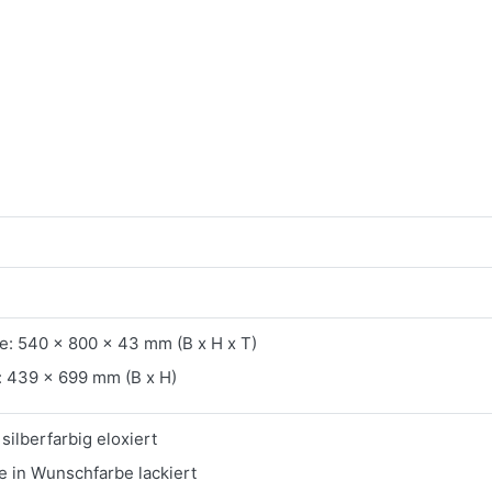
: 540 x 800 x 43 mm (B x H x T)
 439 x 699 mm (B x H)
silberfarbig eloxiert
e in Wunschfarbe lackiert