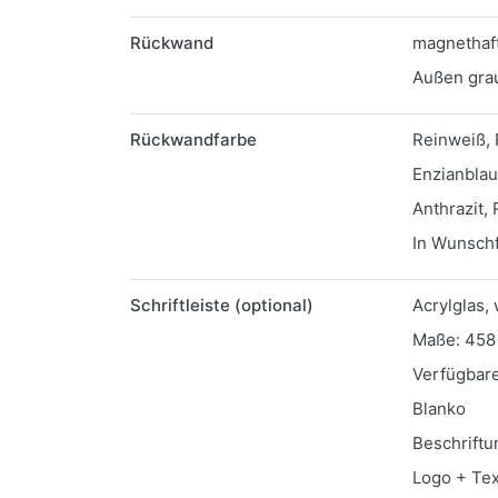
Rückwand
magnethaft
Außen grau
Rückwandfarbe
Reinweiß, 
Enzianblau
Anthrazit, 
In Wunschf
Schriftleiste (optional)
Acrylglas,
Maße: 458 
Verfügbare
Blanko
Beschriftu
Logo + Tex