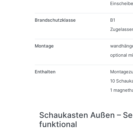
Einscheibe
Brandschutzklasse
B1
Zugelassen
Montage
wandhäng
optional m
Enthalten
Montagez
10 Schauk
1 magnetha
Schaukasten Außen – Ser
funktional