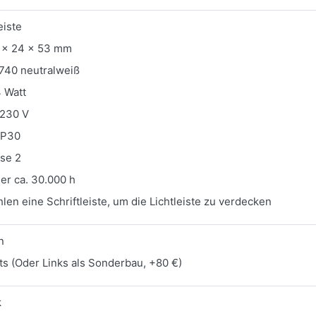
eiste
 x 24 x 53 mm
 740 neutralweiß
4 Watt
230 V
IP30
se 2
r ca. 30.000 h
len eine Schriftleiste, um die Lichtleiste zu verdecken
n
s (Oder Links als Sonderbau, +80 €)
k