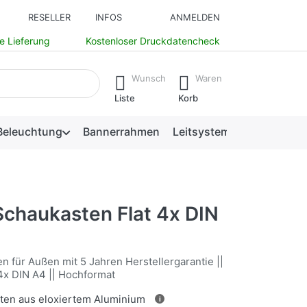
RESELLER
INFOS
ANMELDEN
e Lieferung
Kostenloser Druckdatencheck
isch erste Ergebnisse. Drücken Sie die Eingabetaste, um alle 
Wunsch
Waren
Liste
Korb
Beleuchtung
Bannerrahmen
Leitsysteme
chaukasten Flat 4x DIN
n für Außen mit 5 Jahren Herstellergarantie ||
 4x DIN A4 || Hochformat
en aus eloxiertem Aluminium
i