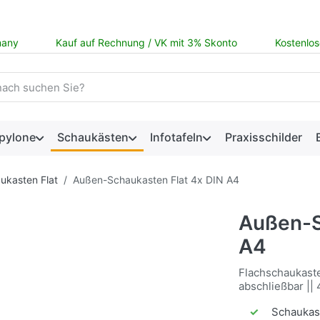
many
Kauf auf Rechnung / VK mit 3% Skonto
Kostenlos
 einen Suchbegriff ein. Während Sie tippen, erscheinen automat
pylone
Schaukästen
Infotafeln
Praxisschilder
ukasten Flat
Außen-Schaukasten Flat 4x DIN A4
Außen-S
A4
Flachschaukaste
abschließbar ||
✓
Schaukast