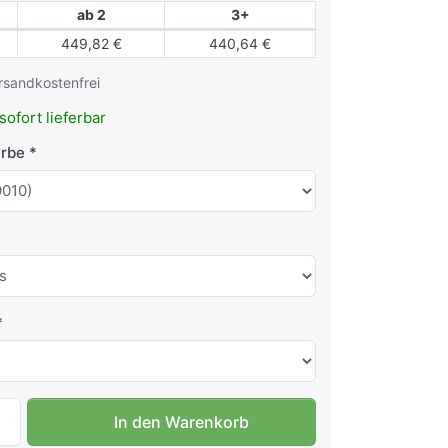
ab 2
3+
449,82 €
440,64 €
rsandkostenfrei
sofort lieferbar
rbe
Außen-Schaukasten Flat 4x DIN A4 zu 459,00 €, Menge 1. R
In den Warenkorb