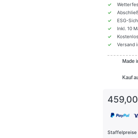
✓
Wetterfes
✓
Abschlie
✓
ESG-Siche
✓
Inkl. 10 
✓
Kostenlos
✓
Versand i
Made i
Made i
Kauf a
Kauf a
459,00
Staffelpreise