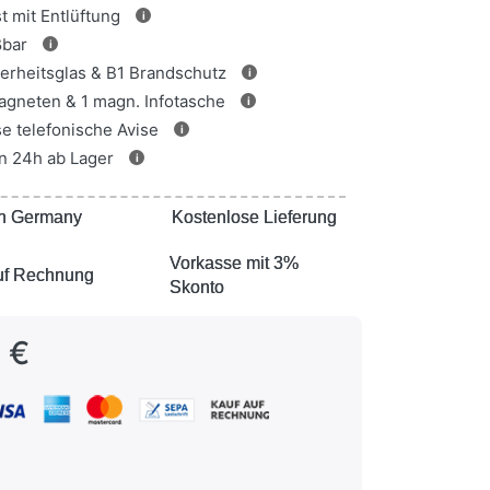
t mit Entlüftung
i
ßbar
i
rheitsglas & B1 Brandschutz
i
Magneten & 1 magn. Infotasche
i
e telefonische Avise
i
n 24h ab Lager
i
n Germany
n Germany
Kostenlose Lieferung
Kostenlose Lieferung
Vorkasse mit 3%
Vorkasse mit 3%
uf Rechnung
uf Rechnung
Skonto
Skonto
 €