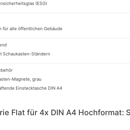
nsicherheitsglas (ESG)
 für alle öffentlichen Gebäude
end
it Schaukasten-Ständern
ubehör
asten-Magnete, grau
ftende Einstecktasche DIN A4
ie Flat für 4x DIN A4 Hochformat: 