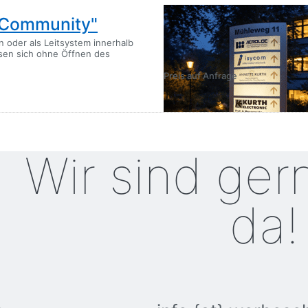
"Community"
Mehrfirmen-Werb
n oder als Leitsystem innerhalb
Ein attraktiv gewölbter Werbepyl
ssen sich ohne Öffnen des
beleuchtet und unbeleuchtet ges
Preis auf Anfrage
Wir sind ger
da!