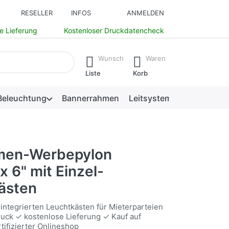
RESELLER
INFOS
ANMELDEN
e Lieferung
Kostenloser Druckdatencheck
isch erste Ergebnisse. Drücken Sie die Eingabetaste, um alle 
Wunsch
Waren
Liste
Korb
Beleuchtung
Bannerrahmen
Leitsysteme
men-Werbepylon
x 6" mit Einzel-
ästen
integrierten Leuchtkästen für Mieterparteien
Druck ✓ kostenlose Lieferung ✓ Kauf auf
ifizierter Onlineshop