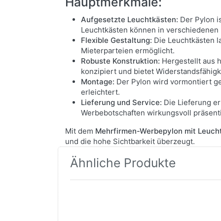
Hauptmerkmale:
Aufgesetzte Leuchtkästen:
Der Pylon is
Leuchtkästen können in verschiedenen 
Flexible Gestaltung:
Die Leuchtkästen l
Mieterparteien ermöglicht.
Robuste Konstruktion:
Hergestellt aus 
konzipiert und bietet Widerstandsfähig
Montage:
Der Pylon wird vormontiert ge
erleichtert.
Lieferung und Service:
Die Lieferung erf
Werbebotschaften wirkungsvoll präsenti
Mit dem
Mehrfirmen-Werbepylon mit Leuch
und die hohe Sichtbarkeit überzeugt.
Ähnliche Produkte
Drücken Sie
ENTER für
mehr
Optionen zu