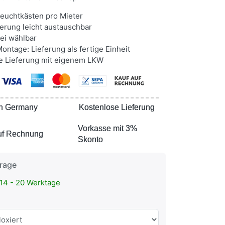
euchtkästen pro Mieter
rung leicht austauschbar
ei wählbar
ntage: Lieferung als fertige Einheit
 Lieferung mit eigenem LKW
n Germany
n Germany
Kostenlose Lieferung
Kostenlose Lieferung
Vorkasse mit 3%
Vorkasse mit 3%
uf Rechnung
uf Rechnung
Skonto
Skonto
frage
14 - 20 Werktage