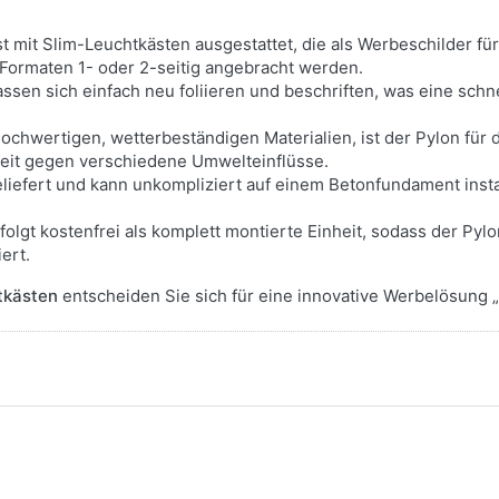
t mit Slim-Leuchtkästen ausgestattet, die als Werbeschilder fü
Formaten 1- oder 2-seitig angebracht werden.
assen sich einfach neu foliieren und beschriften, was eine sc
hochwertigen, wetterbeständigen Materialien, ist der Pylon für
keit gegen verschiedene Umwelteinflüsse.
liefert und kann unkompliziert auf einem Betonfundament inst
olgt kostenfrei als komplett montierte Einheit, sodass der Pylon
ert.
tkästen
entscheiden Sie sich für eine innovative Werbelösung „M
Drücken Sie
ENTER für
mehr
Optionen zu