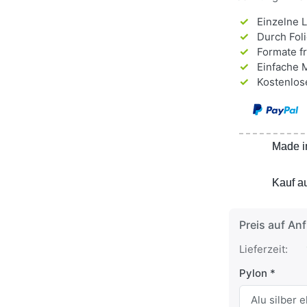
✓
Einzelne L
✓
Durch Folie
✓
Formate fr
✓
Einfache Mo
✓
Kostenlose
Made i
Made i
Kauf a
Kauf a
Preis auf An
Lieferzeit:
Pylon