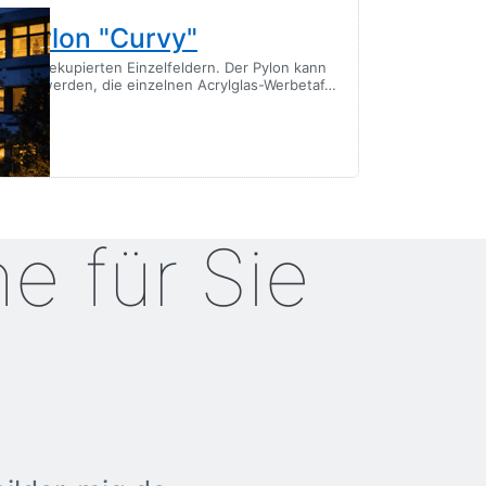
epylon "Curvy"
Mehrfirm
Einzel-L
on mit dekupierten Einzelfeldern. Der Pylon kann
taltet werden, die einzelnen Acrylglas-Werbetaf…
Werbepylon mit i
✓ kostenlose Lie
Preis auf Anfrag
ne für Sie