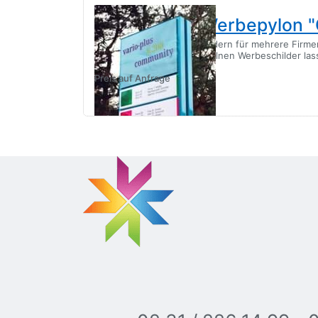
Mehrfirmen-Werbepylon 
Werbepylon mit Einzelschildern für mehrere Firme
eines Gebäudes. Alle einzelnen Werbeschilder la
Pylons…
Preis auf Anfrage