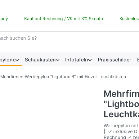
many
Kauf auf Rechnung / VK mit 3% Skonto
Kostenlos
 einen Suchbegriff ein. Während Sie tippen, erscheinen automat
pylone
Schaukästen
Infotafeln
Praxisschilder
Mehrfirmen-Werbepylon "Lightbox 6" mit Einzel-Leuchtkästen
Mehrfir
"Lightbo
Leuchtk
Werbepylon mit 
|| ✓ inklusive 
Rechnung ✓ zert