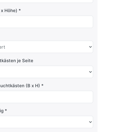
e x Höhe)
kästen je Seite
uchtkästen (B x H)
tig