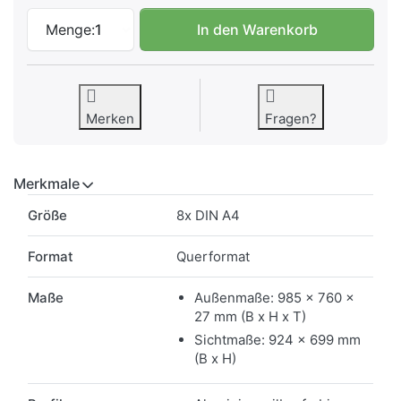
Schaukasten Basic Querformat 8x DIN A4 
Menge:
1
In den Warenkorb
Merken
Fragen?
Merkmale
Merkmale
Größe
8x DIN A4
Format
Querformat
Maße
Außenmaße: 985 x 760 x
27 mm (B x H x T)
Sichtmaße: 924 x 699 mm
(B x H)