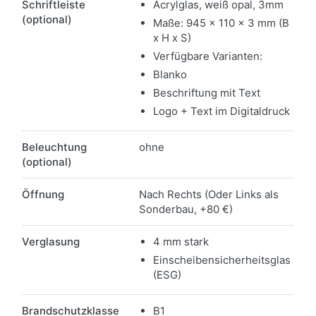
Schriftleiste
Acrylglas, weiß opal, 3mm
(optional)
Maße: 945 x 110 x 3 mm (B
x H x S)
Verfügbare Varianten:
Blanko
Beschriftung mit Text
Logo + Text im Digitaldruck
Beleuchtung
ohne
(optional)
Öffnung
Nach Rechts (Oder Links als
Sonderbau, +80 €)
Verglasung
4 mm stark
Einscheibensicherheitsglas
(ESG)
Brandschutzklasse
B1