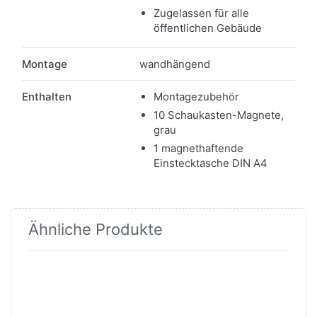
Zugelassen für alle
öffentlichen Gebäude
Montage
wandhängend
Enthalten
Montagezubehör
10 Schaukasten-Magnete,
grau
1 magnethaftende
Einstecktasche DIN A4
Ähnliche Produkte
Drücken Sie
Drücken Sie
ENTER für
ENTER für
mehr
mehr
Optionen zu
Optionen zu
Schaukasten
Schaukasten