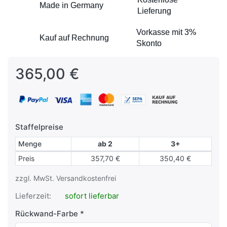
Made in Germany
Made in Germany
Lieferung
Lieferung
Vorkasse mit 3%
Vorkasse mit 3%
Kauf auf Rechnung
Kauf auf Rechnung
Skonto
Skonto
365,00 €
Staffelpreise
Menge
ab 2
3+
Staffelpreise
Preis
357,70 €
350,40 €
zzgl. MwSt. Versandkostenfrei
Lieferzeit:
sofort lieferbar
Rückwand-Farbe