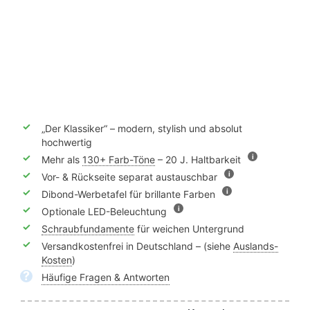
✓
„Der Klassiker“ – modern, stylish und absolut
hochwertig
✓
i
Mehr als
130+ Farb-Töne
– 20 J. Haltbarkeit
✓
i
Vor- & Rückseite separat austauschbar
✓
i
Dibond-Werbetafel für brillante Farben
✓
i
Optionale LED-Beleuchtung
✓
Schraubfundamente
für weichen Untergrund
✓
Versandkostenfrei in Deutschland – (siehe
Auslands-
Kosten
)
?
Häufige Fragen & Antworten