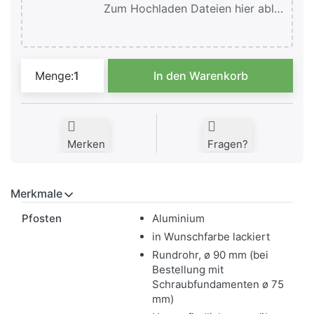
Zum Hochladen Dateien hier ablegen oder klicken.
Aluminium-Standschild Rio R-XL Color zu
Menge:
1
In den Warenkorb
Merken
Fragen?
Merkmale
Merkmale
Pfosten
Aluminium
in Wunschfarbe lackiert
Rundrohr, ø 90 mm (bei
Bestellung mit
Schraubfundamenten ø 75
mm)