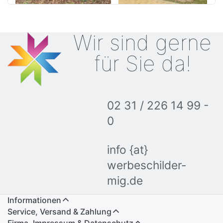
auf Rechnu…
Schutz ✓ f…
Wir sind gerne
für Sie da!
02 31 / 226 14 99 -
0
info {at}
werbeschilder-
mig.de
Informationen
Service, Versand & Zahlung