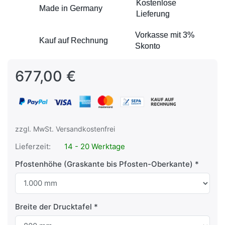
Kostenlose
Kostenlose
Made in Germany
Made in Germany
Lieferung
Lieferung
Vorkasse mit 3%
Vorkasse mit 3%
Kauf auf Rechnung
Kauf auf Rechnung
Skonto
Skonto
677,00 €
zzgl. MwSt. Versandkostenfrei
Lieferzeit:
14 - 20 Werktage
Pfostenhöhe (Graskante bis Pfosten-Oberkante)
Breite der Drucktafel